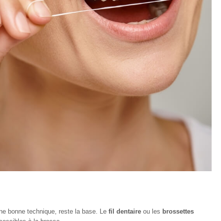
ne bonne technique, reste la base. Le
fil dentaire
ou les
brossettes