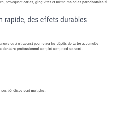
ries, provoquant
caries
,
gingivites
et même
maladies parodontales
si
n rapide, des effets durables
nuels ou à ultrasons) pour retirer les dépôts de
tartre
accumulés,
e dentaire professionnel
complet comprend souvent :
 ses bénéfices sont multiples.