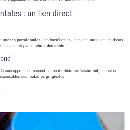
tales : un lien direct
es
poches parodontales
. Les bactéries s’y installent, attaquant les tissus
chroniques, et parfois
chute des dents
.
fond
e soin approfondi, prescrit par un
dentiste professionnel
, permet de
 responsables des
maladies gingivales
.
 »