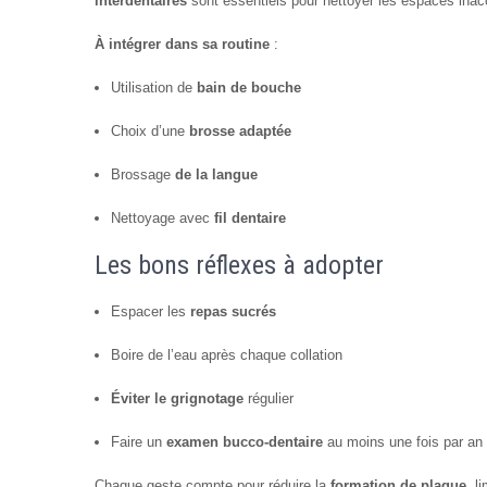
interdentaires
sont essentiels pour nettoyer les espaces inac
À intégrer dans sa routine
:
Utilisation de
bain de bouche
Choix d’une
brosse adaptée
Brossage
de la langue
Nettoyage avec
fil dentaire
Les bons réflexes à adopter
Espacer les
repas sucrés
Boire de l’eau après chaque collation
Éviter le grignotage
régulier
Faire un
examen bucco-dentaire
au moins une fois par an
Chaque geste compte pour réduire la
formation de plaque
, l